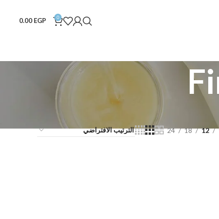
0
0.00
EGP
Fi
24
18
12