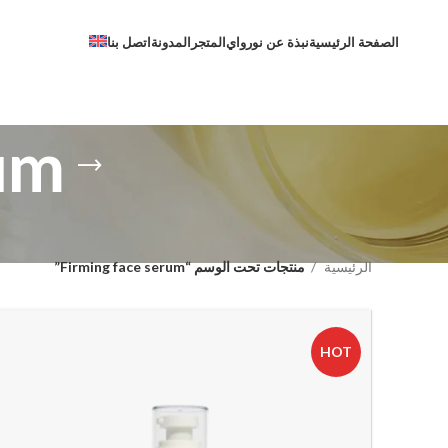
الصفحة الرئيسية
نبذة عن نورواي
المتجر
المدونة
اتصل بنا
rum
الرئيسية
منتجات تحت الوسم “Firming face serum”
HOT