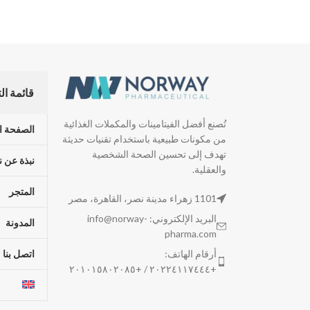
قائمة ال
تُصنع أفضل الفيتامينات والمكملات الغذائية
الصفحة ا
من مكونات طبيعية باستخدام تقنيات حديثة
تهدف إلى تحسين الصحة الشخصية
نبذة عن ن
والعقلية.
المتجر
1101 زهراء مدينة نصر، القاهرة، مصر
البريد الإلكتروني: info@norway-
المدونة
pharma.com
أرقام الهاتف:
اتصل بنا
+٢٠٢٢٤١١٧٤٤٤ / +٢٠١٠١٥٨٠٢٠٨٥