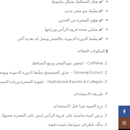
✔️ يقلل التساقط بشكل ملحوظ.
✔️ ينشّط نمو شعر جديد.
✔️ يقوّي الشعرة من الجذور.
✔️ يحسّن صحة فروة الرأس ويريّحها.
✔️ ينشّط الدورة الدموية، فالشعر يوصل له تغذية أكتر.
🧪 المكونات الفعالة:
Caffeine – لتحفيز نمو الشعر ومنع التساقط.
Ginseng Extract – جذور الجينسينج ينشّط الدورة الدموية ويوصل الغذاء للبُصيلات.
Hydrolyzed Keratin & Collagen – لتقوية الشعرة وزيادة السمك والطول.
📌 طريقة الاستخدام:
ترج العبوة جيدا قبل الاستخدام.
Facebook
ترش كمية مناسبة على فروة الرأس (مش على الشعرة نفسها).
Instagram
تدلّك بأطراف صوابعك لمدة دقيقة.