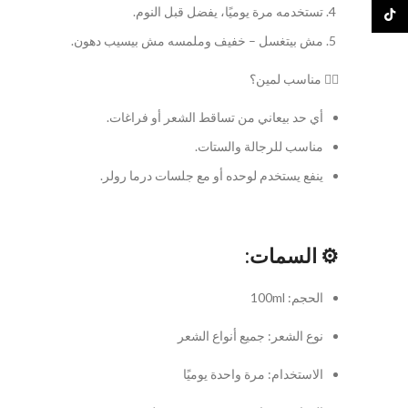
تستخدمه مرة يوميًا، يفضل قبل النوم.
TikTok
مش بيتغسل – خفيف وملمسه مش بيسيب دهون.
🧑‍⚕️ مناسب لمين؟
أي حد بيعاني من تساقط الشعر أو فراغات.
مناسب للرجالة والستات.
ينفع يستخدم لوحده أو مع جلسات درما رولر.
⚙️
السمات:
الحجم: 100ml
نوع الشعر: جميع أنواع الشعر
الاستخدام: مرة واحدة يوميًا