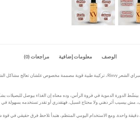
الوصف
معلومات إضافية
مراجعات (0)
لو شعرك بيقع أو عندك فراغات، الحل مش مستحيل. جرب لوشن سبراي الشعر Rixvy، تركيبة طبية قوي
 بينشّط الدورة الدموية في فروة الرأس، وده معناه إن الغذاء بيوصل للبصيلات 
مش بيسيب أثر دهني ولا محتاج غسيل، فهتقدري أو تقدر تستخدمه بسهولة في رو
 دقيقة واحدة. ومع الاستخدام اليومي المنتظم، هتبدأ تلاحظ فرق حقيقي في قوة