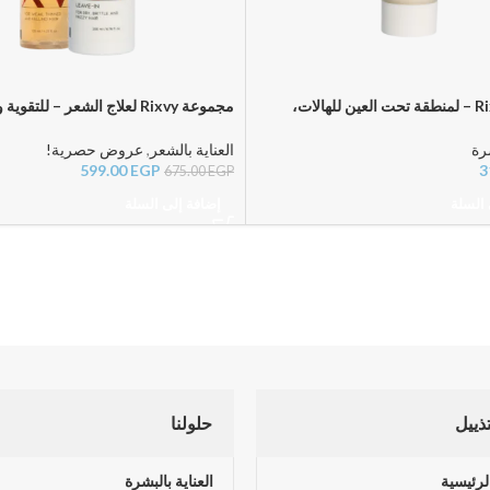
سيروم Rixvy – لمنطقة تحت العين للهالات،
مجموعة Rixvy لعلاج الشعر – للتق
الترطيب
وتقليل التساقط
شرة
العناية بالشعر
,
عروض حصرية!
599.00
EGP
3
675.00
EGP
 السلة
إضافة إلى السلة
تذييل
حلولنا
لرئيسية
العناية بالبشرة