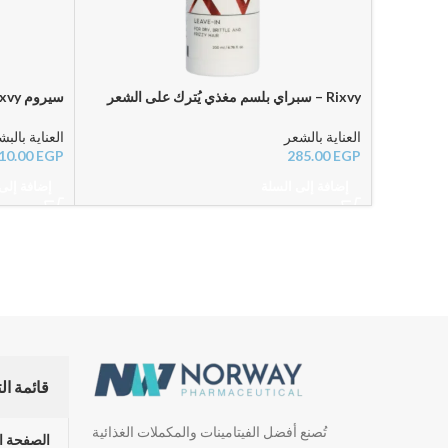
Rixvy – سبراي بلسم مغذي يُترك على الشعر
بدون غسيل لتقليل الهيشان وترطيب فوري
الانتفاخ، و
العناية بالشعر
العناية بالب
10.00
EGP
285.00
EGP
إضافة إلى السلة
إضافة إلى
قائمة ال
تُصنع أفضل الفيتامينات والمكملات الغذائية
الصفحة ا