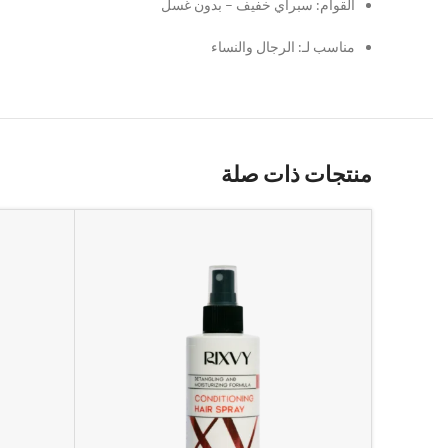
القوام: سبراي خفيف – بدون غسل
مناسب لـ: الرجال والنساء
منتجات ذات صلة