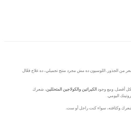
ة مصممة مخصوص علشان تعالج مشاكل الشعر من الجذور. اللوسيون ده مش مجرد منتج تجميلي، ده علاج فعّال
بشكل أفضل. ومع وجود
الكيراتين والكولاجين المتحللين
، شعرك
تينك اليومي.
 شعرك وكثافته، سواء كنت راجل أو ست.