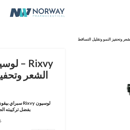
Rixvy – 
الشعر وتحفيز
لوسيون Rixvy س
بفضل تركيبته الط
986