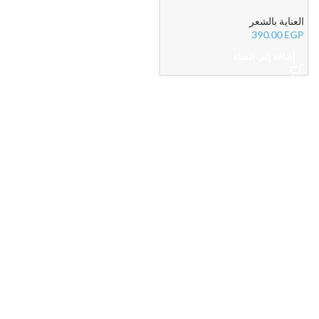
لتقوية الشعر وتحفيز النمو وتقليل
التساقط
العناية بالشعر
390.00
EGP
إضافة إلى السلة