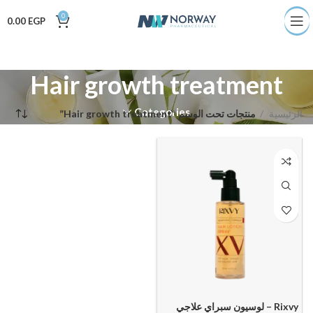
0
0.00
EGP
Hair growth treatment
Categories
الرئيسية
منتجات تحت الوسم “Hair growth treatment”
Rixvy – لوسيون سبراي علاجي