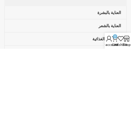
العناية بالبشرة
العناية بالشعر
0
المكملات الغذائية
My account
Cart
Wishlist
Shop
عروض حصرية!
روابط مفيدة
سياسة الخصوصية
الإرجاع والاستبدال
الشروط والأحكام
آخر الأخبار