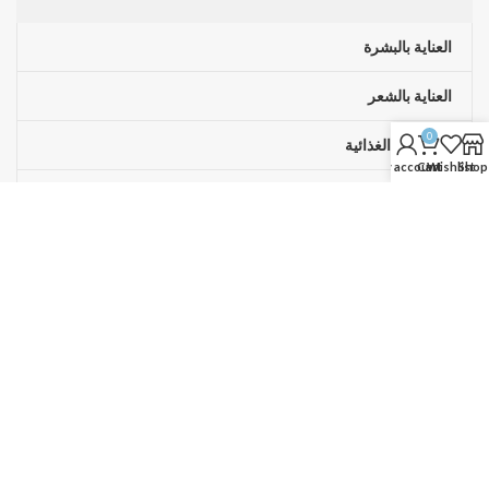
العناية بالبشرة
العناية بالشعر
0
المكملات الغذائية
My account
Cart
Wishlist
Shop
عروض حصرية!
روابط مفيدة
سياسة الخصوصية
الإرجاع والاستبدال
الشروط والأحكام
آخر الأخبار