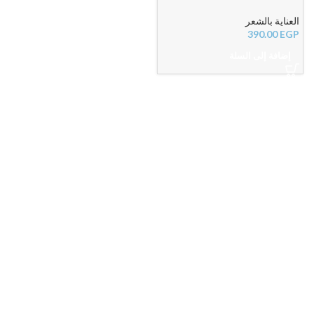
لتقوية الشعر وتحفيز النمو وتقليل
التساقط
العناية بالشعر
390.00
EGP
إضافة إلى السلة